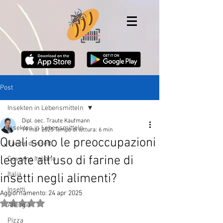
Post
Insekten in Lebensmitteln
Dipl. oec. Traute Kaufmann
Insekten in Lebensmitteln
19 mar 2025
Tempo di lettura: 6 min
Quali sono le preoccupazioni
Farine di insetti
legate all'uso di farine di
Governo Italiano
Italia
insetti negli alimenti?
Insetti
Aggiornamento:
24 apr 2025
Valutazione NaN stelle su 5.
Allergie
Pizza