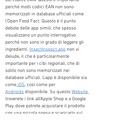
del codice EAN. Questo è importante 
perché molti codici EAN non sono 
memorizzati in database ufficiali come 
l'Open Food Fact. Questo è il punto 
debole delle app simili, che spesso 
visualizzano un punto interrogativo 
perché non sono in grado di leggere gli 
ingredienti. 
Insect
Inspect.app
non vi 
delude, il che è particolarmente 
importante per i cibi regionali, che di 
solito non sono memorizzati nei 
database ufficiali. L'app è disponibile sia 
come
 iOS
, 
così come per
Androids
disponibile. Su questo
Website 
troverete i link all'Apple Shop e a Google 
Play, dove potrete acquistare il prodotto 
con una piccola spesa e scaricarlo sul 
vostro smartphone.
Fonti: