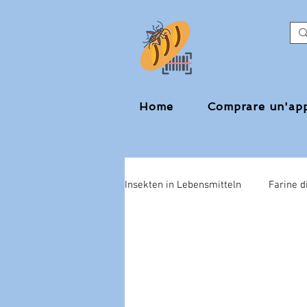
Home
Comprare un'ap
Insekten in Lebensmitteln
Farine di
Ministro della Salute
Matteo 
insetti negli alimenti
cibo pe