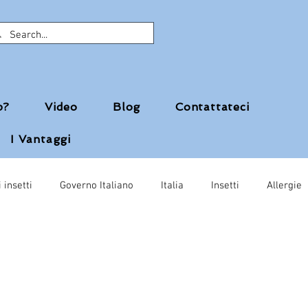
p?
Video
Blog
Contattateci
I Vantaggi
 insetti
Governo Italiano
Italia
Insetti
Allergie
Salvini
Snack con grilli
esfa
Maria Cristina Caretta
r cani