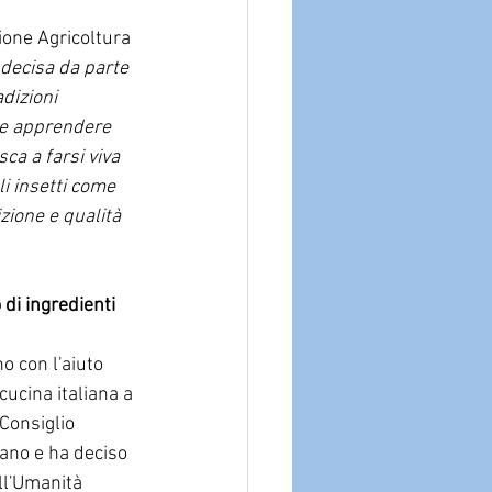
ione Agricoltura 
 decisa da parte 
dizioni 
nte apprendere 
ca a farsi viva 
i insetti come 
izione e qualità 
di ingredienti 
o con l'aiuto 
ucina italiana a 
Consiglio 
ano e ha deciso 
ll'Umanità 