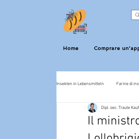
Home
Comprare un'ap
Insekten in Lebensmitteln
Farine di ins
Dipl. oec. Traute Ka
Ministro della Salute
Matteo Sal
Il ministr
insetti negli alimenti
cibo per ca
Lollobrigi