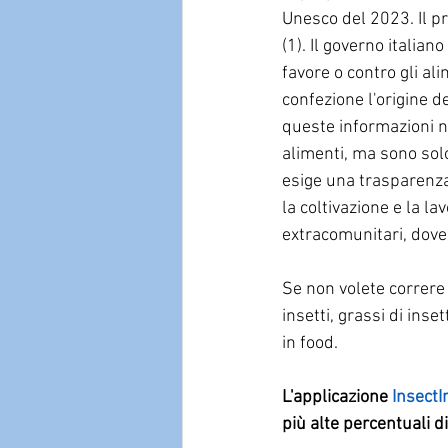
Unesco del 2023. Il p
(1). Il governo italia
favore o contro gli ali
confezione l'origine de
queste informazioni n
alimenti, ma sono solo 
esige una trasparenza 
la coltivazione e la la
extracomunitari, dove 
Se non volete correre 
insetti, grassi di inse
in food.
L'applicazione 
InsectI
più alte percentuali d