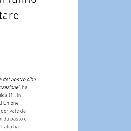
tare
 del nostro cibo 
izzazione
", 
ha 
ida (1). In 
ll'Unione 
 derivate da 
mi da pasto e 
Italia ha 