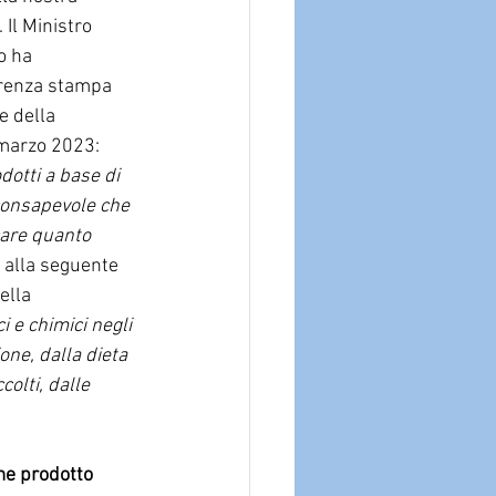
.
Il
 Ministro 
o ha 
erenza stampa 
e della 
marzo 2023: 
otti a base di 
 consapevole che 
care quanto 
 alla seguente 
ella 
ci e chimici negli 
one, dalla dieta 
colti, dalle 
me prodotto 