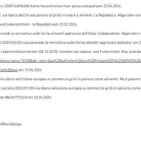
ory/2000144836286/keine-heuschrecken-fuer-pizza-und-pastaam
 23.04.2024
.
i, via libera dell'Ue alla polvere di grillo in snack e alimenti
. La Repubblica. Abgerufen von
 und Lebensmitteln - la Repubblica
am 23.02.2024.
evede la normativa sulle farine d’insetti approvata dall’Italia
. L’Indipendente. Abgerufen v
/2023/03/25/cosa-prevede-la-normativa-sulle-farine-dinsetti-approvata-dallitalia/
 am
 
Lebensmittelsicherheit (08.10.2015): Insekten als Lebens- und Futtermittel: Was sind di
e/press/news/151008a#:~:text=Das%20Auftreten%20von%20Prionen%20%E2%80%93%20an
rat%20kein
 am 19.04.2024
Via libera nell'Unione europea a commercio grilli in polvere come alimento. Ma è polemic
oli/societa/2023/01/05/via-libera-nellunione-europea-a-commercio-grilli-in-polvere-com
ad4-88c0cf77f2c0/am
 23.04.2024
vidRockDesign.