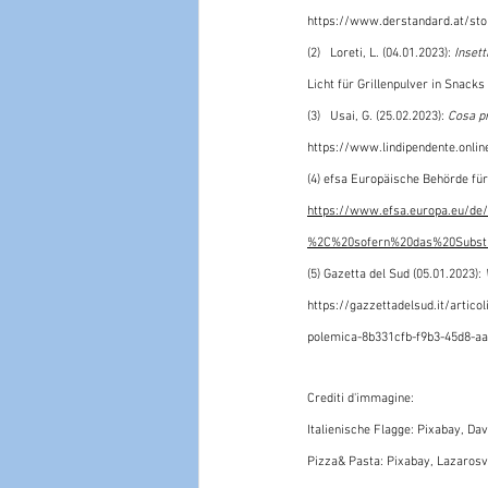
https://www.derstandard.at/st
(2)   
Loreti, L. (04.01.2023): 
Insett
Licht für Grillenpulver in Snacks
(3)   
Usai, G. (25.02.2023): 
Cosa pr
https://www.lindipendente.online
(4) 
efsa Europäische Behörde für 
https://www.efsa.europa.eu/d
%2C%20sofern%20das%20Subst
(5) 
Gazetta del Sud (05.01.2023): 
https://gazzettadelsud.it/artic
polemica-8b331cfb-f9b3-45d8-a
Crediti d'immagine:
Italienische Flagge: Pixabay, Da
Pizza& Pasta: Pixabay, Lazarosv