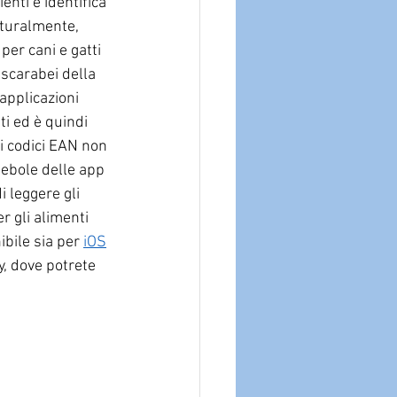
enti e identifica 
aturalmente, 
per cani e gatti 
 scarabei della 
 applicazioni 
ti ed è quindi 
i codici EAN non 
debole delle app 
 leggere gli 
r gli alimenti 
ibile sia per 
iOS
y, dove potrete 