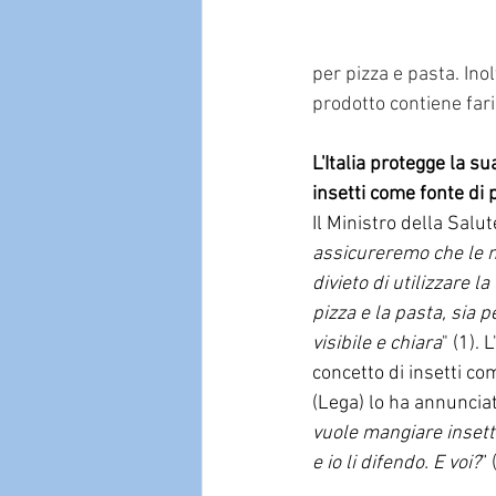
per pizza e pasta. Ino
prodotto contiene farin
L'Italia protegge la s
insetti come fonte di 
Il Mini
stro della Salut
assicureremo che le m
divieto di utilizzare l
pizza e la pasta, sia 
visibile e chiara
" (1).
concetto di insetti co
(Lega) lo ha annunciat
vuole mangiare insetti,
e io li difendo. E voi?
” 