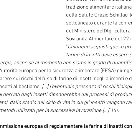
tradizione alimentare italiana
della Salute Orazio Schillaci l
sottolineato durante la conf
del Ministero dell'Agricoltura 
Sovranità Alimentare del 22 
"
Chiunque acquisti questi prod
farine di insetti deve essere
llergia, anche se al momento non siamo in grado di quantifi
 L'Autorità europea per la sicurezza alimentare (EFSA) giunge
ere sui rischi dell'uso di farine di insetti negli alimenti e d
setti al bestiame: 
[...] l'eventuale presenza di rischi biologi
 derivati dagli insetti dipenderebbe dai processi di produzi
ato), dallo stadio del ciclo di vita in cui gli insetti vengono rac
 metodi utilizzati per la successiva lavorazione [...]
" (4).
mmissione europea di regolamentare la farina di insetti co