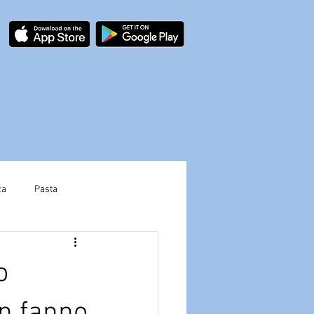
za
Pasta
ectInspect.app
o
on fanno