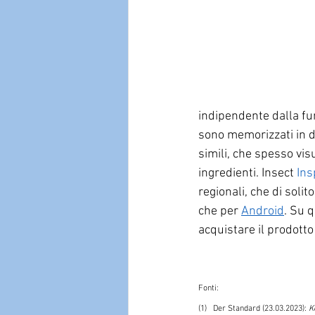
indipendente dalla fu
sono memorizzati in d
simili, che spesso vis
ingredienti. Insect 
Ins
regionali, che di soli
che per 
Android
. 
Su q
acquistare il prodott
Fonti:
(1)   
Der Standard (23.03.2023): 
K