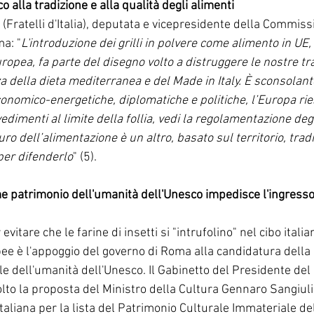
o alla tradizione e alla qualità degli alimenti
 (Fratelli d'Italia), deputata e vicepresidente della Commiss
ma: "
L'introduzione dei grilli in polvere come alimento in UE,
pea, fa parte del disegno volto a distruggere le nostre tra
za della dieta mediterranea e del Made in Italy. È sconsola
economico-energetiche, diplomatiche e politiche, l’Europa ries
imenti al limite della follia, vedi la regolamentazione degl
turo dell’alimentazione è un altro, basato sul territorio, trad
per difenderlo
" (5).
e patrimonio dell'umanità dell'Unesco impedisce l'ingresso 
tare che le farine di insetti si "intrufolino" nel cibo italian
e è l'appoggio del governo di Roma alla candidatura della c
 dell'umanità dell'Unesco. Il Gabinetto del Presidente del 
olto la proposta del Ministro della Cultura Gennaro Sangiuli
italiana per la lista del Patrimonio Culturale Immateriale de