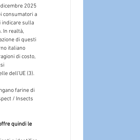
l dicembre 2025 
ei consumatori a 
i indicare sulla 
 In realtà, 
zione di questi 
no italiano 
gioni di costo, 
si 
le dell'UE (3).
ngano farine di 
spect / Insects 
offre quindi le 