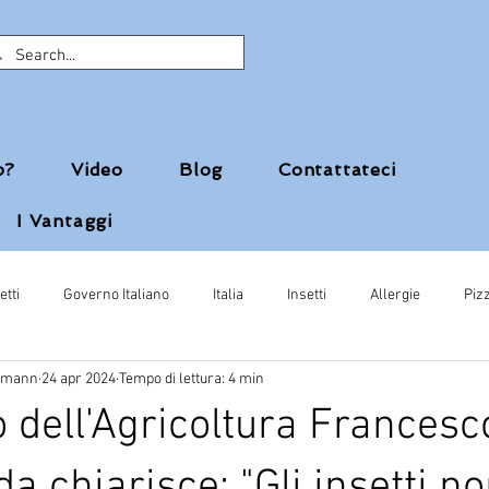
p?
Video
Blog
Contattateci
I Vantaggi
etti
Governo Italiano
Italia
Insetti
Allergie
Piz
ufmann
24 apr 2024
Tempo di lettura: 4 min
vini
Snack con grilli
esfa
Maria Cristina Caretta
Ins
o dell'Agricoltura Francesc
ni
da chiarisce: "Gli insetti n