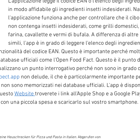
L'applicazione legge il codice EAN o l'elenco degli ingredi
in modo affidabile gli ingredienti insetti indesiderati. N
l'applicazione funziona anche per controllare che il cibo 
non contenga insetti indesiderati, come grilli domestici,
farina, cavallette e vermi di bufala. A differenza di altre
simili, l'app è in grado di leggere l'elenco degli ingredien
nzionalità del codice EAN. Questo è importante perché molt
atabase ufficiali come l'Open Food Fact. Questo è il punto 
ualizzano un punto interrogativo perché non sono in grado di
pect.app
 non delude, il che è particolarmente importante pe
to non sono memorizzati nei database ufficiali. L'app è dispon
uesto
Website 
troverete i link all'Apple Shop e a Google Pla
o con una piccola spesa e scaricarlo sul vostro smartphone.
eine Heuschrecken für Pizza und Pasta in Italien
. Abgerufen von 