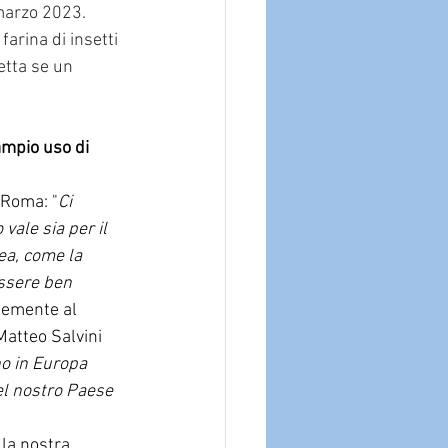
marzo 2023. 
farina di insetti 
etta se un 
ampio uso di 
 Roma: "
Ci 
ale sia per il 
nea, come la 
essere ben 
ntemente al 
Matteo Salvini 
no in Europa 
del nostro Paese 
lla nostra 