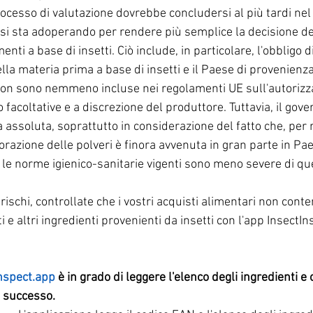
rocesso di valutazione dovrebbe concludersi al più tardi ne
no si sta adoperando per rendere più semplice la decisione d
menti a base di insetti. Ciò include, in particolare, l'obbligo d
lla materia prima a base di insetti e il Paese di provenienza.
on sono nemmeno incluse nei regolamenti UE sull'autorizza
facoltative e a discrezione del produttore. Tuttavia, il gover
assoluta, soprattutto in considerazione del fatto che, per ra
vorazione delle polveri è finora avvenuta in gran parte in Pae
le norme igienico-sanitarie vigenti sono meno severe di quel
rischi, controllate che i vostri acquisti alimentari non conte
tti e altri ingredienti provenienti da insetti con l'app InsectIn
nspect.app
 è in grado di leggere l'elenco degli ingredienti e 
i successo.