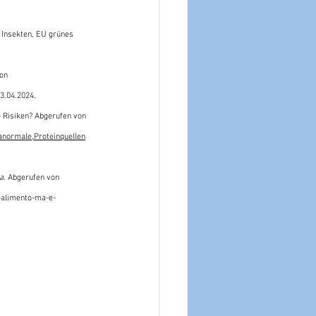
 
Insekten, EU grünes 
on 
23.04.2024.
e Risiken? Abgerufen von 
ormale,Proteinquellen
a
. Abgerufen von 
e-alimento-ma-e-