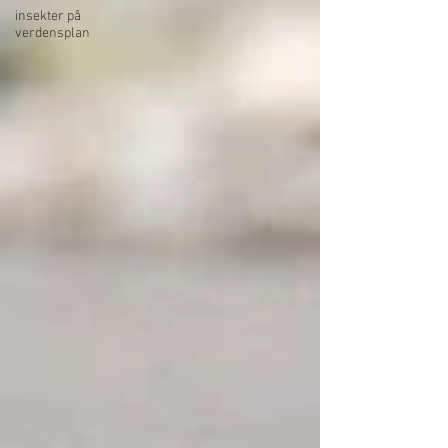
insekter på
verdensplan