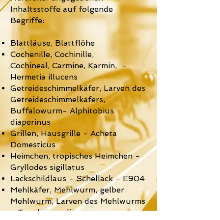
Inhaltsstoffe auf folgende
Begriffe:
Blattläuse, Blattflöhe
Cochenille, Cochinille,
Cochineal,
Carmine,
Karmin
,
-
Hermetia illucens
Getreideschimmelkäfer, Larven des
Getreideschimmelkäfers,
Buffalowurm
- Alphitobius
diaperinus
Grillen, Hausgrille - Acheta
Domesticus
Heimchen, tropisches Heimchen -
Gryllodes sigill
atus
Lackschildlaus - Schellack - E904
Mehlkäfer,
Mehlwurm, gelber
Mehlwurm, Larven des Mehlwurms
- Tenebrio molitor