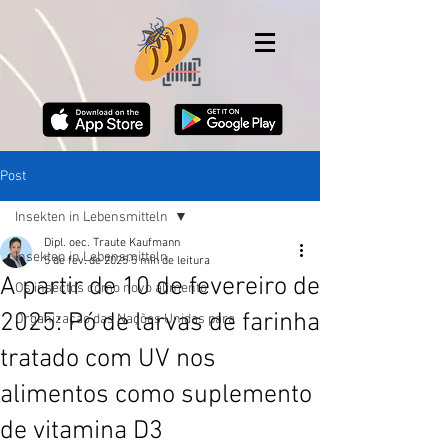
Post
Insekten in Lebensmitteln
Dipl. oec. Traute Kaufmann
Insekten in Lebensmitteln
5 de fev. de 2025
5 min de leitura
A partir de 10 de fevereiro de
Os insectos como novo alimento
2025: Pó de larvas de farinha
Organização das Nações Unidas para
tratado com UV nos
alimentos como suplemento
de vitamina D3