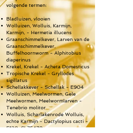
volgende termen:
Bladluizen, vlooien
Wolluizen, Wolluis, Karmijn,
Karmijn, - Hermetia illucens
Graanschimmelkever, Larven van de
Graanschimmelkever,
Buffelhoornworm - Alphitobius
diaperinus
Krekel, Krekel - Acheta Domesticus
Tropische Krekel - Gryllodes
sigillatus
Schellakkever - Schellak - E904
Wolluizen, Meelwormen, Gele
Meelwormen, Meelwormlarven -
Tenebrio molitor
Wolluis, Scharlakenrode Wolluis,
echte Karmijn - Dactylopius cacti -
E120, CI 75470