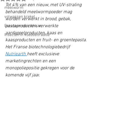
Tot 4% van een nieuw, met UV-straling 
meelworm
behandeld meelwormpoeder mag 
volwassen krekel
worden verwerkt in brood, gebak, 
pastaproducten, verwerkte 
Europese sprinkhaan
aardappelproducten, kaas en 
Insecten in voedseltraditie
kaasproducten en fruit- en groentepasta. 
Het Franse biotechnologiebedrijf 
Nutriearth 
heeft exclusieve 
marketingrechten en een 
monopoliepositie gekregen voor de 
komende vijf jaar
.