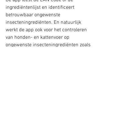
ingrediëntenlijst en identificeert 
betrouwbaar ongewenste 
insecteningrediënten. En natuurlijk 
werkt de app ook voor het controleren 
van honden- en kattenvoer op 
ongewenste insecteningrediënten zoals 
huiskrekel, meelkever, sprinkhaan en 
buffaloworm. In tegenstelling tot 
vergelijkbare apps kan de app de 
ingrediëntenlijst lezen en is dus 
onafhankelijk van de functionaliteit van 
de EAN-code. Dit is belangrijk omdat 
veel EAN-codes niet zijn opgeslagen in 
officiële databases zoals de Open Food 
Fact. Dit is waar vergelijkbare apps 
tekortschieten en vaak een vraagteken 
weergeven omdat ze de ingrediënten 
niet kunnen lezen. InsectInspect.app 