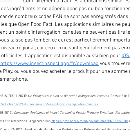
Contrairement à d'autres applications similaires,
te des ingrédients et ne dépend donc pas du bon fonctionne
, car de nombreux codes EAN ne sont pas enregistrés dans 
lles que Open Food Fact. Les applications similaires ne peu
vent un point d'interrogation, car elles ne peuvent pas lire l
vous laisse pas tomber, ce qui est particulièrement importa
niveau régional, car ceux-ci ne sont généralement pas enr
fficielles. L'application est disponible aussi bien pour 
iOS
 
https://www.insectinspect.app/fr/download
 vous trouvere
le Play, où vous pouvez acheter le produit pour une somme 
e smartphone.
é, S. (18.11.2021): 
Un Français sur cinq se dit prêt à manger des insectes
. Consulté le 1
/articles/39524-1-francais-sur-5-se-dit-pret-manger-des-insectes
. 
.08.2019)
: Consumer Avoidance of Insect Containing Foods: Primary Emotions, Perceptio
ers Considerations
.. Abgerufen von 
https://pmc.ncbi.nlm.nih.gov/articles/PMC6722830/
 
g, C. et al (2/2026): Insekten als Nachhaltige Proteinquelle - Potenziale und Herausforderun