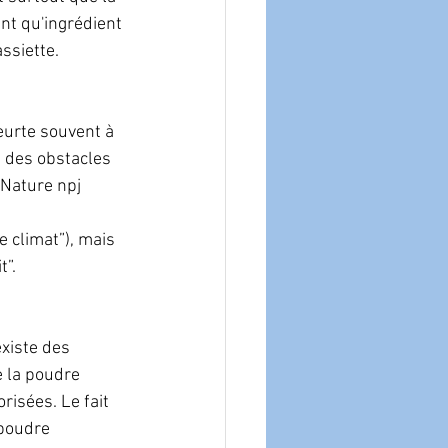
nt qu'ingrédient 
ssiette.
urte souvent à 
 des obstacles 
 Nature npj 
 climat”), mais 
”.​
xiste des 
e la poudre 
isées. Le fait 
 poudre 