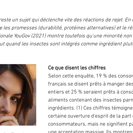
5.
ste un sujet qui déclenche vite des réactions de rejet. En 
 les promesses (durabilité, protéines alternatives) et le réf
onale YouGov (2021) montre toutefois qu’une minorité non 
out quand les insectes sont intégrés comme ingrédient plutô
Ce que disent les chiffres
Selon cette enquête, 19 % des cons
français se disent prêts à manger des
entiers et 25 % seraient prêts à con
aliments contenant des insectes parm
ingrédients. (1) Ces chiffres témoigne
certaine ouverture d'esprit de la part
consommateurs, mais ne signifient p
une acceptation massive. Ils montrent