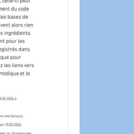
 celle-ci peut 
ment du code 
les bases de 
vent alors rien 
es ingrédients.
nt pour les 
egistrés dans 
que pour 
z les liens vers 
modique et le 
9.02.2026 à 
ns and Sensory 
am 19.02.2026.
gen. In: 
Ernaehrungs 