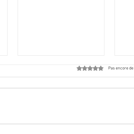
Noté 0 étoile sur 5.
Pas encore de
Quelles sont les
A par
préoccupations concernant
Poudr
l'utilisation de poudre
trait
d'insectes dans les aliments ?
alim