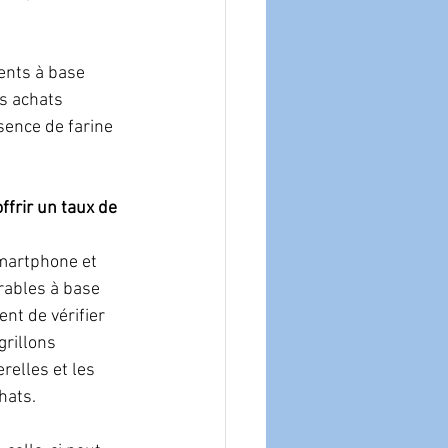
ents à base 
s achats 
sence de farine 
ffrir un taux de 
smartphone et 
rables à base 
nt de vérifier 
grillons 
elles et les 
hats.