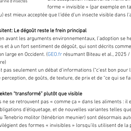
arine d'insectes
forme « invisible » (par exemple en ta
 est mieux acceptée que l'idée d'un insecte visible dans l'a
tent: Le dégoût reste le frein principal
n avant les arguments environnementaux, l’adoption se he
s et à un fort sentiment de dégoût, qui sont décrits comme
n large en Occident. (
GEO.fr
 résumant Biteau et al., 2025 /
e)​
st pas seulement un débat d’informations (“c’est bon pour le
erception, de goûts, de texture, de prix et de “ce qui se fait
sekten “transformé” plutôt que visible
s ne se retrouvent pas « comme ça » dans les aliments : il e
bligations d'étiquetage, et de nouvelles variantes telles qu
du Tenebrio molitor (ténébrion meunier) sont désormais autor
vilégient des formes « invisibles » lorsqu'ils utilisent de la