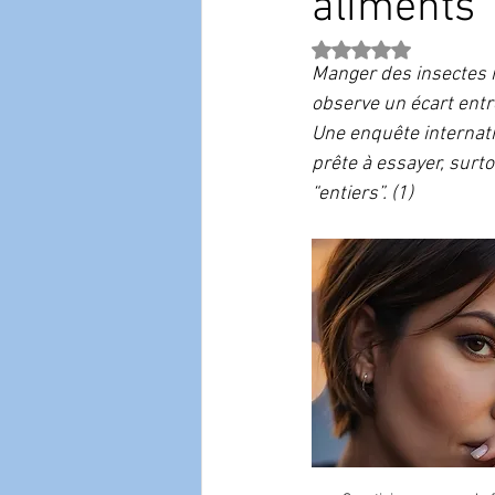
aliments
Noté NaN étoiles sur 
Manger des insectes re
observe un écart entre
Une enquête internati
prête à essayer, surt
“entiers”. (1)