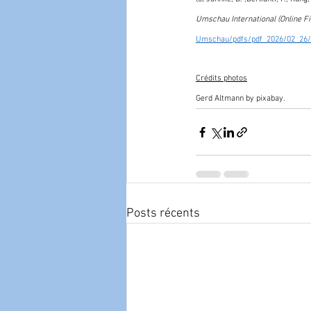
Umschau International (Online Fir
Umschau/pdfs/pdf_2026/02_26
Crédits photos
Gerd Altmann by pixabay. 
Posts récents