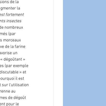
ions de la 
ugmenter la 
 est fortement 
ts insectes 
 de nombreux 
rmés (par 
es morceaux 
ve de la farine 
avorise un 
 « dégoûtant » 
es (par exemple 
discutable » et 
ourquoi il est 
ur l'utilisation 
prenne au 
times de dégoût 
ent pour le 