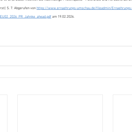
st),
 S. 7. Abgerufen von 
https://www.ernaehrungs-umschau.de/fileadmin/Ernaehrungs-
/EU02_2026_PR_Jahnke_ahead.pdf
 am 19.02.2026.