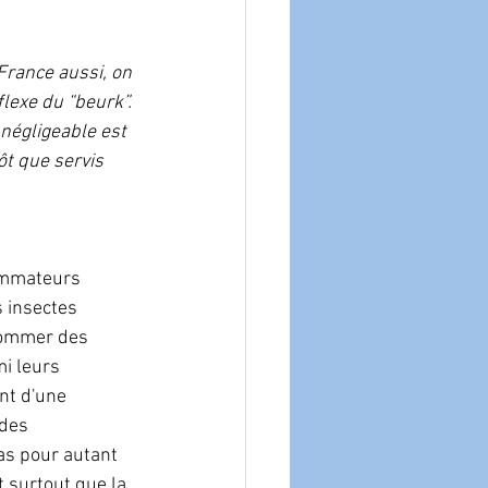
France aussi, on 
lexe du “beurk”. 
négligeable est 
t que servis 
ommateurs 
 insectes 
sommer des 
i leurs 
nt d'une 
 des 
as pour autant 
 surtout que la 