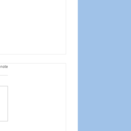
 note
tir du 10.02.2025 :
e de vers de farine
ée aux UV dans les
ents comme supplément