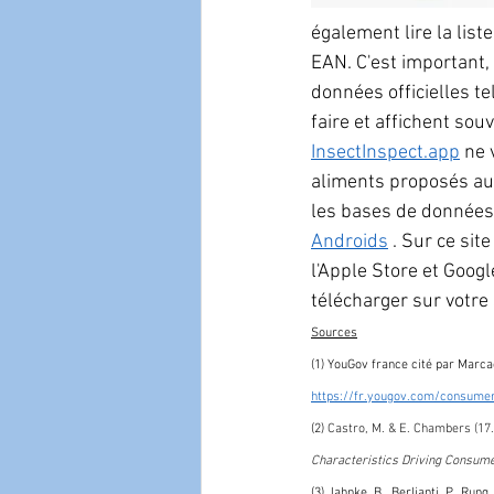
également lire la lis
EAN. C'est important
données officielles te
faire et affichent sou
InsectInspect.app
ne 
aliments proposés au 
les bases de données o
Androids
. Sur ce site
l'Apple Store et Goog
télécharger sur votr
Sources
(1) YouGov france cité par Marcad
https://fr.yougov.com/consumer
(2) 
Castro, M. & E. Chambers (17
Characteristics Driving Consum
(3) Jahnke, B. ,Berlianti, P., Run