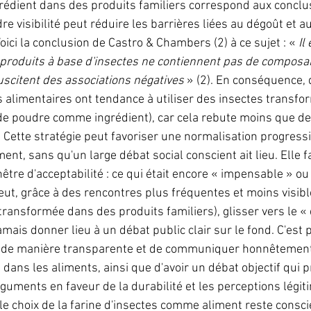
édient dans des produits familiers correspond aux conclus
e visibilité peut réduire les barrières liées au dégoût et a
Voici la conclusion de Castro & Chambers (2) à ce sujet : «
 Il
roduits à base d'insectes ne contiennent pas de composan
suscitent des associations négatives
 » (2). En conséquence,
s alimentaires ont tendance à utiliser des insectes transfo
e poudre comme ingrédient), car cela rebute moins que d
). Cette stratégie peut favoriser une normalisation progressi
nt, sans qu'un large débat social conscient ait lieu. Elle f
être d'acceptabilité : ce qui était encore « impensable » ou
ut, grâce à des rencontres plus fréquentes et moins visibl
ransformée dans des produits familiers), glisser vers le « 
mais donner lieu à un débat public clair sur le fond. C'est p
 de manière transparente et de communiquer honnêtement s
s dans les aliments, ainsi que d'avoir un débat objectif qui 
arguments en faveur de la durabilité et les perceptions légi
 le choix de la farine d'insectes comme aliment reste consci