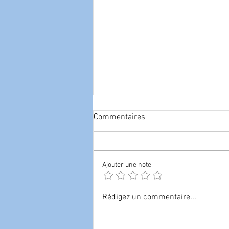
Commentaires
Ajouter une note
Le point de vue de l'Espagne
Rédigez un commentaire...
sur la farine d'insectes dans
les aliments