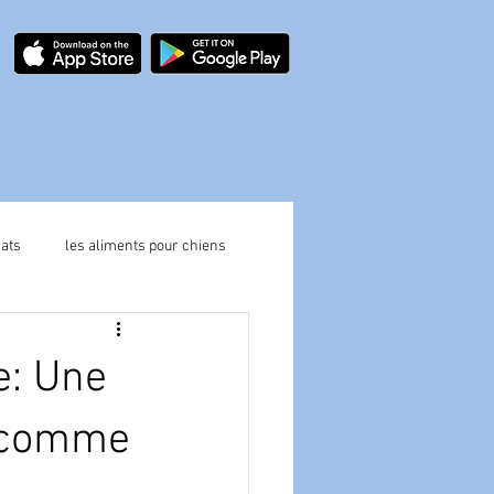
hats
les aliments pour chiens
e: Une
s comme